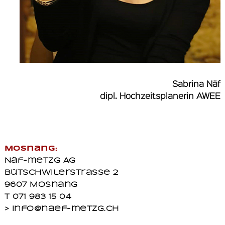
Sabrina Näf
dipl. Hochzeitsplanerin AWEE
Mosnang:
Näf-metzg AG
Bütschwilerstrasse 2
9607 Mosnang
T 071 983 15 04
> info@naef-metzg.ch